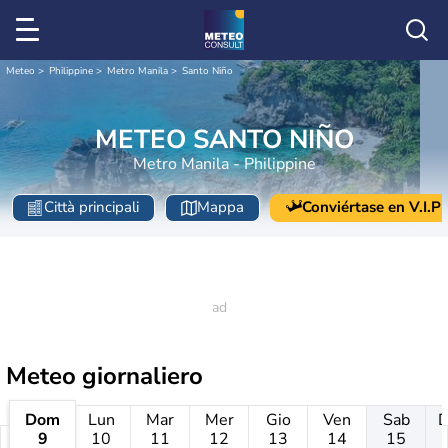
Meteo
Philippine
Metro Manila
Santo Niño
METEO SANTO NIÑO
Metro Manila - Philippine
Città principali
Mappa
Conviértase en V.I.P
Meteo giornaliero
Dom
Lun
Mar
Mer
Gio
Ven
Sab
9
10
11
12
13
14
15