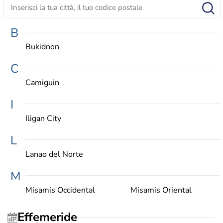
B
Bukidnon
C
Camiguin
I
Iligan City
L
Lanao del Norte
M
Misamis Occidental
Misamis Oriental
Effemeride