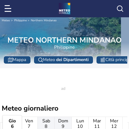
Meteo
Philippine
Northern Mindanao
METEO NORTHERN MINDANAO
Philippine
Mappa
Meteo
dei Dipartimenti
Città princip
Meteo giornaliero
Gio
Ven
Sab
Dom
Lun
Mar
Mer
6
7
8
9
10
11
12