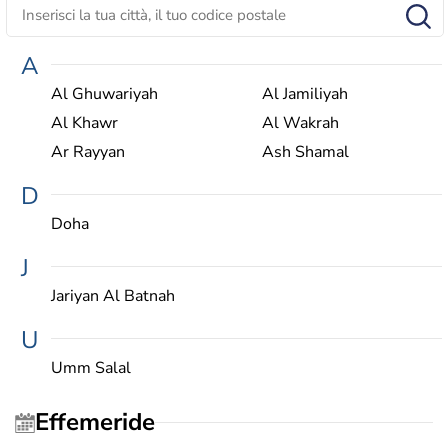
A
Al Ghuwariyah
Al Jamiliyah
Al Khawr
Al Wakrah
Ar Rayyan
Ash Shamal
D
Doha
J
Jariyan Al Batnah
U
Umm Salal
Effemeride