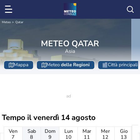
Meteo
Qatar
METEO QATAR
Asia
Mappa
Meteo
delle Regioni
Città principali
Tempo il
venerdì 14 agosto
Ven
Sab
Dom
Lun
Mar
Mer
Gio
7
8
9
10
11
12
13