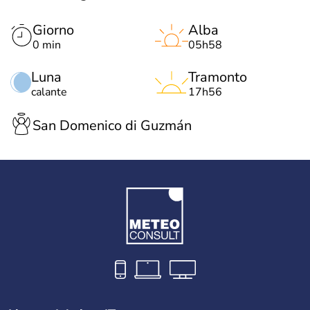
Giorno
Alba
0 min
05h58
Luna
Tramonto
calante
17h56
San Domenico di Guzmán