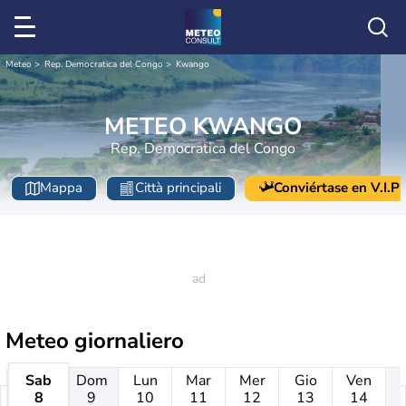
Meteo
Rep. Democratica del Congo
Kwango
METEO KWANGO
Rep. Democratica del Congo
Mappa
Città principali
Conviértase en V.I.P
Meteo giornaliero
Sab
Dom
Lun
Mar
Mer
Gio
Ven
8
9
10
11
12
13
14