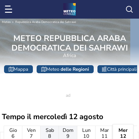
Meteo
Repubblica Araba Democratica dei Sahrawi
METEO REPUBBLICA ARABA
DEMOCRATICA DEI SAHRAWI
Africa
Mappa
Meteo
delle Regioni
Città principali
Tempo il
mercoledì 12 agosto
Gio
Ven
Sab
Dom
Lun
Mar
Mer
6
7
8
9
10
11
12