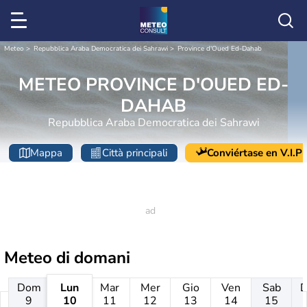
Meteo
Repubblica Araba Democratica dei Sahrawi
Province d'Oued Ed-Dahab
METEO PROVINCE D'OUED ED-
DAHAB
Repubblica Araba Democratica dei Sahrawi
Mappa
Città principali
Conviértase en V.I.P
Meteo di domani
Dom
Lun
Mar
Mer
Gio
Ven
Sab
9
10
11
12
13
14
15