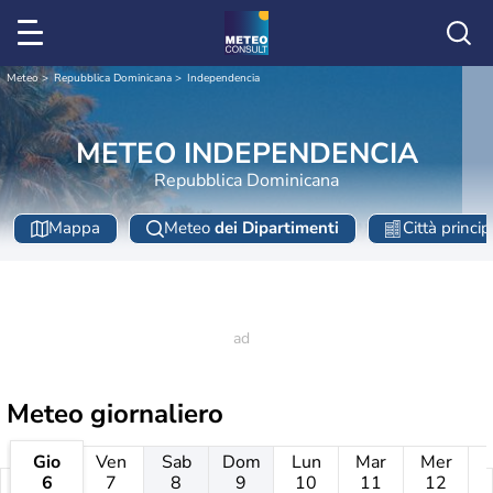
Meteo
Repubblica Dominicana
Independencia
METEO INDEPENDENCIA
Repubblica Dominicana
Mappa
Meteo
dei Dipartimenti
Città princip
Meteo giornaliero
Gio
Ven
Sab
Dom
Lun
Mar
Mer
6
7
8
9
10
11
12