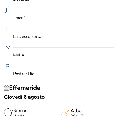
J
Jimaní
L
La Descubierta
M
Mella
P
Postrer Río
Effemeride
Giovedì 6 agosto
Giorno
Alba