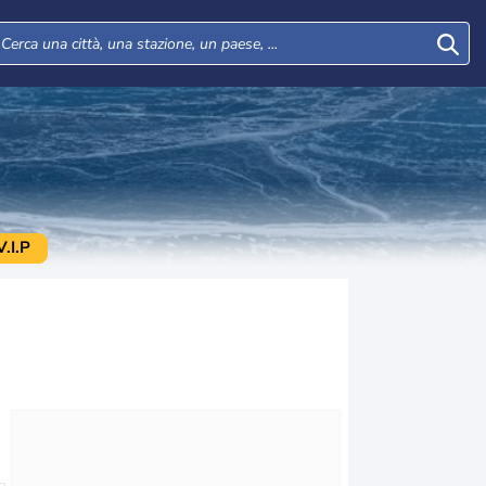
.I.P
Gio
Ven
Sab
Dom