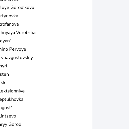
loye Gorod'kovo
rtynovka
trofanova
zhnyaya Vorobzha
oyan'
nino Pervoye
rvoavgustovskiy
nyri
isten
lsk
lektsionniye
eptukhovka
agost'
lintsevo
aryy Gorod