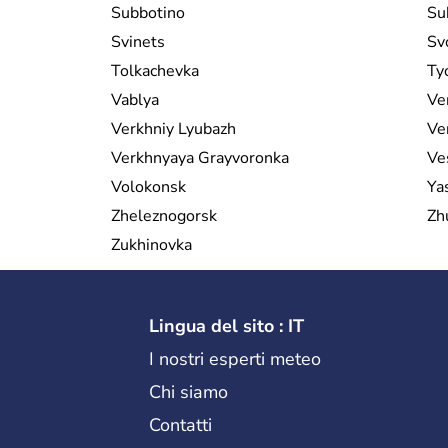
Subbotino
Su
Svinets
Sv
Tolkachevka
Ty
Vablya
Ve
Verkhniy Lyubazh
Ve
Verkhnyaya Grayvoronka
Ve
Volokonsk
Ya
Zheleznogorsk
Zh
Zukhinovka
Lingua del sito : IT
I nostri esperti meteo
Chi siamo
Contatti