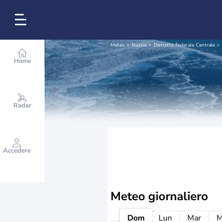
Meteo
Russia
Distretto Federale Centrale
Home
Radar
Accedere
Meteo giornaliero
Dom
Lun
Mar
M