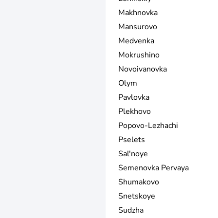
Makhnovka
Mansurovo
Medvenka
Mokrushino
Novoivanovka
Olym
Pavlovka
Plekhovo
Popovo-Lezhachi
Pselets
Sal'noye
Semenovka Pervaya
Shumakovo
Snetskoye
Sudzha