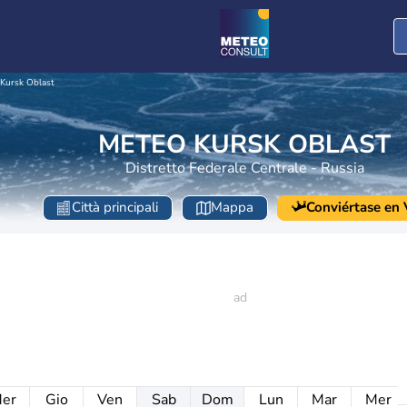
Kursk Oblast
METEO KURSK OBLAST
Distretto Federale Centrale - Russia
Città principali
Mappa
Conviértase en V
er
Gio
Ven
Sab
Dom
Lun
Mar
Mer