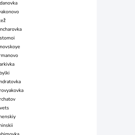
danovka
yakonovo
tež
ncharovka
stomoi
anovskoye
rmanovo
arkivka
bylki
ndratovka
rovyakovka
rchatov
ivets
henskiy
ninskii
ubimovka