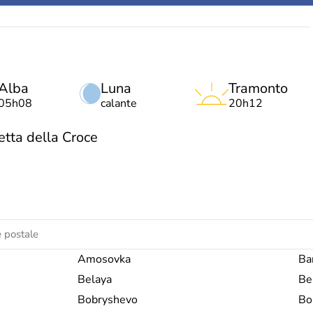
Alba
Luna
Tramonto
05h08
calante
20h12
tta della Croce
Amosovka
Ban
Belaya
Be
Bobryshevo
Bo