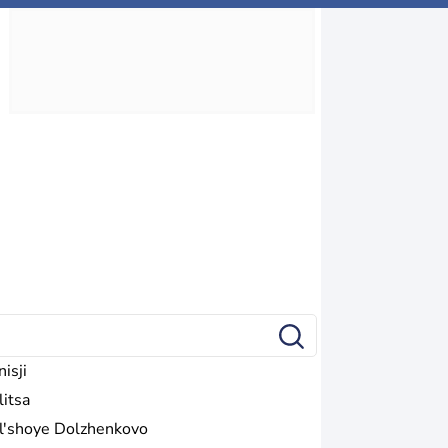
isji
litsa
l'shoye Dolzhenkovo