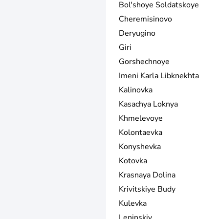
Bol'shoye Soldatskoye
Cheremisinovo
Deryugino
Giri
Gorshechnoye
Imeni Karla Libknekhta
Kalinovka
Kasachya Loknya
Khmelevoye
Kolontaevka
Konyshevka
Kotovka
Krasnaya Dolina
Krivitskiye Budy
Kulevka
Leninskiy