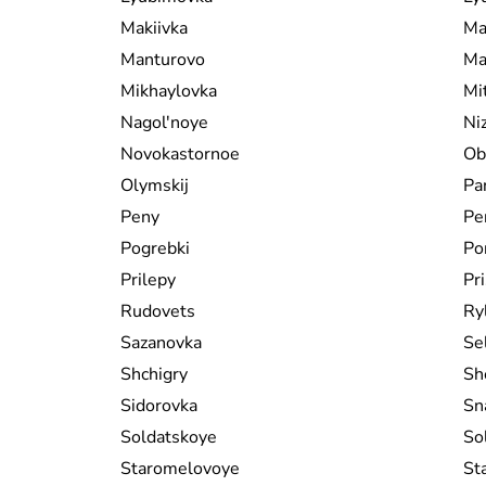
Makiivka
Ma
Manturovo
Ma
Mikhaylovka
Mi
Nagol'noye
Ni
Novokastornoe
Ob
Olymskij
Pa
Peny
Pe
Pogrebki
Po
Prilepy
Pr
Rudovets
Ry
Sazanovka
Se
Shchigry
Sh
Sidorovka
Sn
Soldatskoye
So
Staromelovoye
St