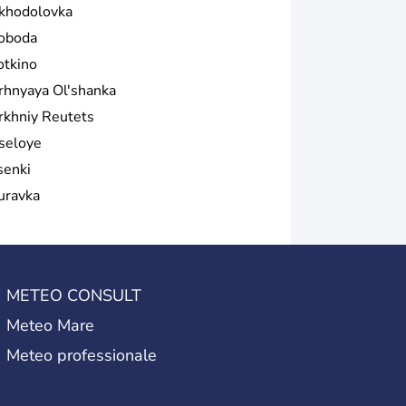
khodolovka
oboda
otkino
rhnyaya Ol'shanka
rkhniy Reutets
seloye
senki
uravka
METEO CONSULT
Meteo Mare
Meteo professionale