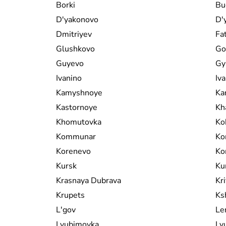
Borki
Bu
D'yakonovo
D'
Dmitriyev
Fa
Glushkovo
Go
Guyevo
Gy
Ivanino
Iv
Kamyshnoye
Ka
Kastornoye
Kh
Khomutovka
Ko
Kommunar
Ko
Korenevo
Ko
Kursk
Ku
Krasnaya Dubrava
Kr
Krupets
Ks
L'gov
Le
Lyubimovka
Ly