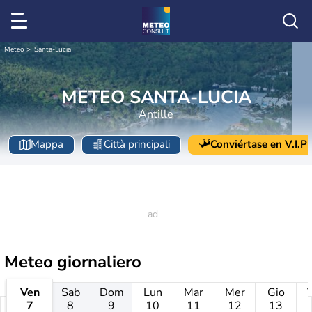
Meteo
Santa-Lucia
METEO SANTA-LUCIA
Antille
Mappa
Città principali
Conviértase en V.I.P
Meteo giornaliero
Ven
Sab
Dom
Lun
Mar
Mer
Gio
7
8
9
10
11
12
13