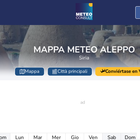
MAPPA METEO ALEPPO
Siria
Mappa
Città principali
Conviértase en V
om
Lun
Mar
Mer
Gio
Ven
Sab
Dom