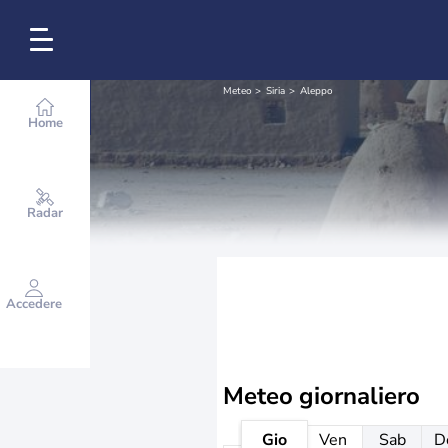
Meteo
Siria
Aleppo
Home
Radar
Accedere
Meteo giornaliero
Gio
Ven
Sab
D