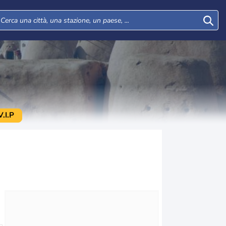
.I.P
Lun
Mar
Mer
Gio