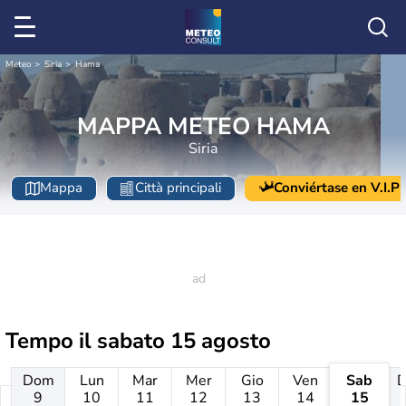
Meteo
Siria
Hama
MAPPA METEO HAMA
Siria
Mappa
Città principali
Conviértase en V.I.P
Tempo il
sabato 15 agosto
Dom
Lun
Mar
Mer
Gio
Ven
Sab
9
10
11
12
13
14
15