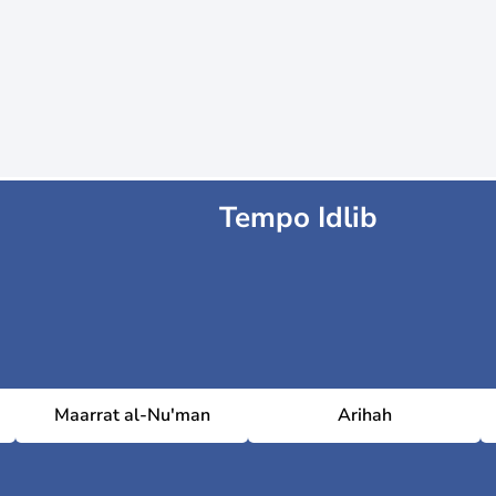
Tempo Idlib
Maarrat al-Nu'man
Arihah