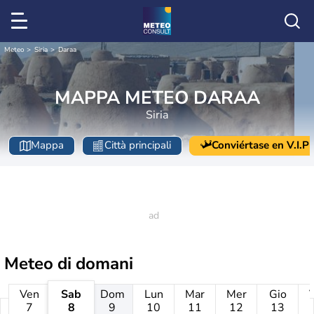
Meteo
Siria
Daraa
MAPPA METEO DARAA
Siria
Mappa
Città principali
Conviértase en V.I.P
Meteo di domani
Ven
Sab
Dom
Lun
Mar
Mer
Gio
7
8
9
10
11
12
13