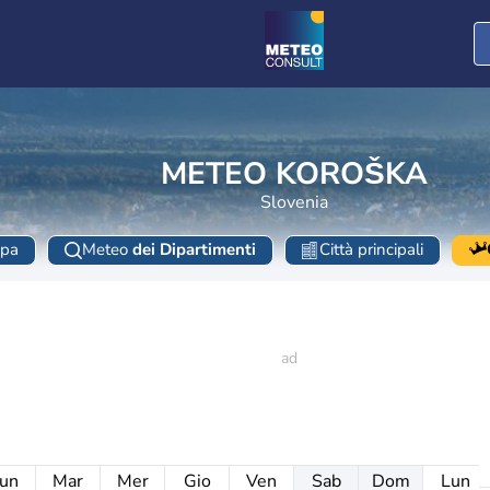
METEO KOROŠKA
Slovenia
pa
Meteo
dei Dipartimenti
Città principali
un
Mar
Mer
Gio
Ven
Sab
Dom
Lun