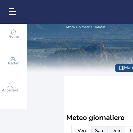
Meteo
Slovenia
Koroška
Home
Radar
Map
Accedere
Meteo giornaliero
Ven
Sab
Dom
L