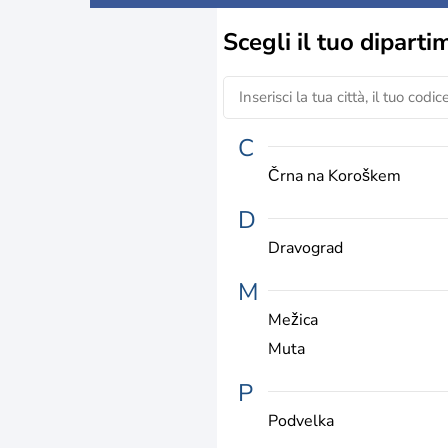
Scegli il
tuo diparti
C
Črna na Koroškem
D
Dravograd
M
Mežica
Muta
P
Podvelka