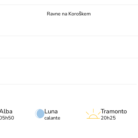
Ravne na Koroškem
Alba
Luna
Tramonto
05h50
calante
20h25