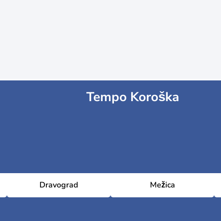
Tempo Koroška
Dravograd
Mežica