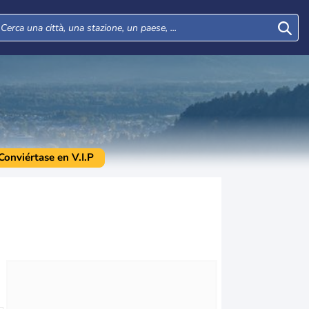
Conviértase en V.I.P
Mar
Mer
Gio
Ven