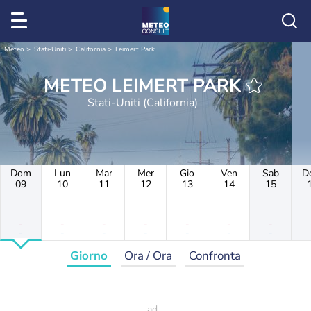
Meteo
Stati-Uniti
California
Leimert Park
METEO LEIMERT PARK
Stati-Uniti (California)
Dom
Lun
Mar
Mer
Gio
Ven
Sab
D
09
10
11
12
13
14
15
-
-
-
-
-
-
-
-
-
-
-
-
-
-
Giorno
Ora / Ora
Confronta