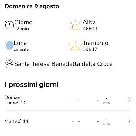
Domenica 9 agosto
Giorno
Alba
-2 min
06h09
Luna
Tramonto
calante
19h47
Santa Teresa Benedetta della Croce
i prossimi giorni
Domani,
-
-
|
-
-
Lunedì 10
km/h
-
-
|
-
Martedì 11
-
km/h