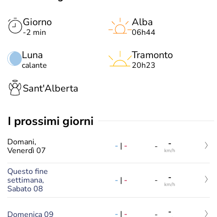
Giorno
Alba
-2 min
06h44
Luna
Tramonto
calante
20h23
Sant'Alberta
i prossimi giorni
Domani,
-
-
|
-
-
Venerdì 07
km/h
Questo fine
-
-
|
-
settimana,
-
km/h
Sabato 08
-
-
|
-
Domenica 09
-