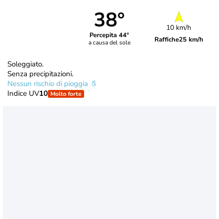
38°
10 km/h
Percepita 44°
Raffiche
25 km/h
a causa del sole
Soleggiato.
Senza precipitazioni.
Nessun rischio di pioggia
Indice UV
10
Molto forte