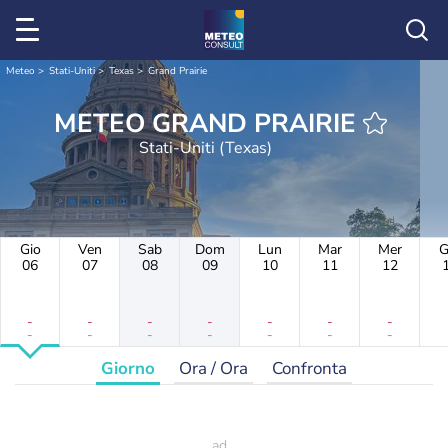
Meteo
Stati-Uniti
Texas
Grand Prairie
METEO GRAND PRAIRIE
Stati-Uniti (Texas)
Gio
Ven
Sab
Dom
Lun
Mar
Mer
G
06
07
08
09
10
11
12
-
-
-
-
-
-
-
-
-
-
-
-
-
-
Giorno
Ora / Ora
Confronta