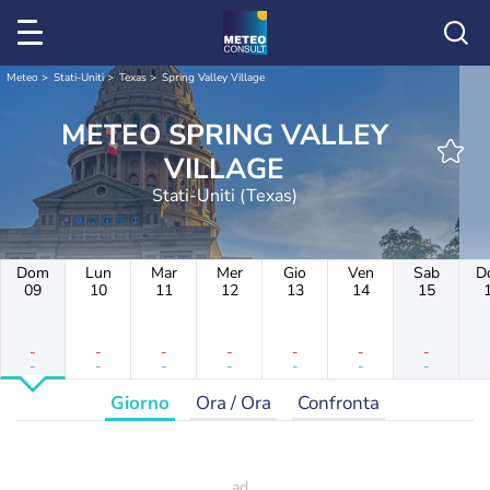
Meteo
Stati-Uniti
Texas
Spring Valley Village
METEO SPRING VALLEY
VILLAGE
Stati-Uniti (Texas)
Dom
Lun
Mar
Mer
Gio
Ven
Sab
D
09
10
11
12
13
14
15
-
-
-
-
-
-
-
-
-
-
-
-
-
-
Giorno
Ora / Ora
Confronta