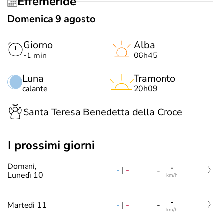
Effemeride
Domenica 9 agosto
Giorno
Alba
-1 min
06h45
Luna
Tramonto
calante
20h09
Santa Teresa Benedetta della Croce
i prossimi giorni
Domani,
-
-
|
-
-
Lunedì 10
km/h
-
-
|
-
Martedì 11
-
km/h