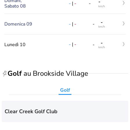
Domani,
-
-
|
-
-
Sabato 08
km/h
-
-
|
-
Domenica 09
-
km/h
-
-
|
-
Lunedì 10
-
km/h
Golf
au Brookside Village
Golf
Clear Creek Golf Club