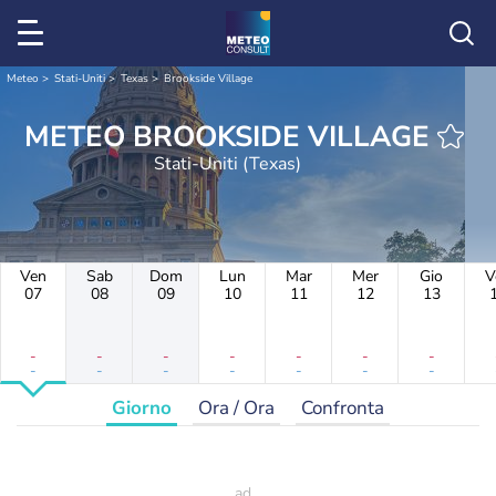
Meteo
Stati-Uniti
Texas
Brookside Village
METEO BROOKSIDE VILLAGE
Stati-Uniti (Texas)
Ven
Sab
Dom
Lun
Mar
Mer
Gio
V
07
08
09
10
11
12
13
-
-
-
-
-
-
-
-
-
-
-
-
-
-
Giorno
Ora / Ora
Confronta