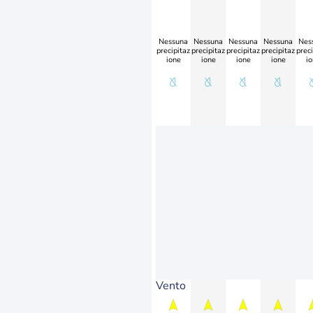
Nessuna
Nessuna
Nessuna
Nessuna
Nes
precipitaz
precipitaz
precipitaz
precipitaz
preci
ione
ione
ione
ione
io
Vento