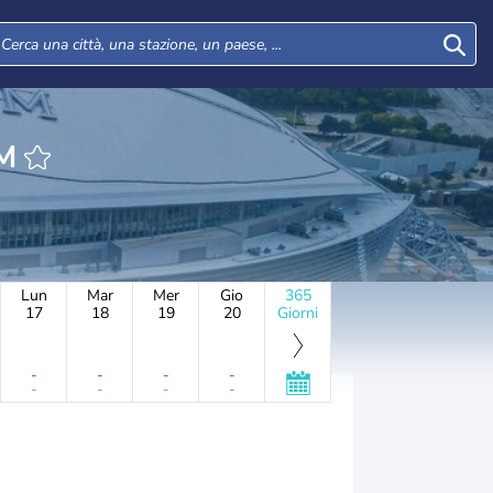
UM
Lun
Mar
Mer
Gio
365
17
18
19
20
Giorni
-
-
-
-
-
-
-
-