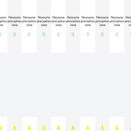
suna
Nessuna
Nessuna
Nessuna
Nessuna
Nessuna
Nessuna
Nessuna
Nessuna
Nes
pitaz
precipitaz
precipitaz
precipitaz
precipitaz
precipitaz
precipitaz
precipitaz
precipitaz
prec
ne
ione
ione
ione
ione
ione
ione
ione
ione
i