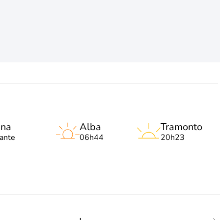
una
Alba
Tramonto
lante
06h44
20h23