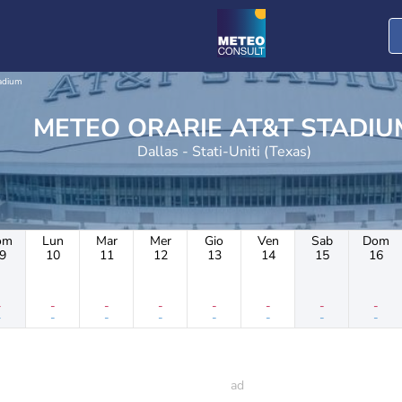
adium
METEO ORARIE AT&T STADI
Dallas - Stati-Uniti (Texas)
om
Lun
Mar
Mer
Gio
Ven
Sab
Dom
9
10
11
12
13
14
15
16
-
-
-
-
-
-
-
-
-
-
-
-
-
-
-
-