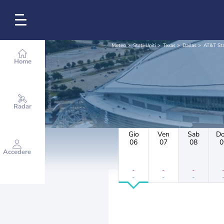
Meteo
Stati-Uniti
Texas
Dallas
AT&T St
Home
Radar
Gio
Ven
Sab
D
06
07
08
0
Accedere
-
-
-
-
-
-