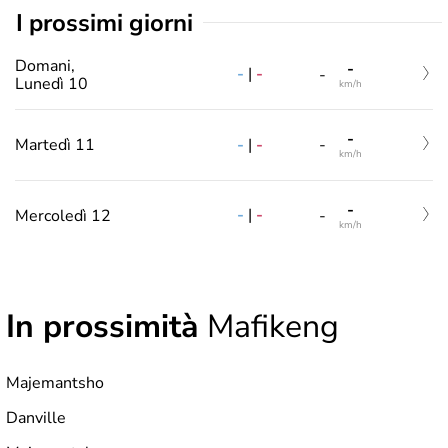
i prossimi giorni
Domani,
-
-
|
-
-
Lunedì 10
km/h
-
-
|
-
Martedì 11
-
km/h
-
-
|
-
Mercoledì 12
-
km/h
In prossimità
Mafikeng
Majemantsho
Danville