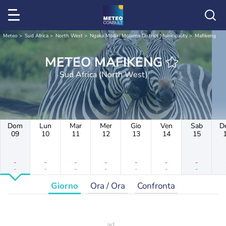
Meteo
Sud Africa
North West
Ngaka Modiri Molema District Municipality
Mafikeng
METEO MAFIKENG
Sud Africa (North West)
Dom
Lun
Mar
Mer
Gio
Ven
Sab
D
09
10
11
12
13
14
15
-
-
-
-
-
-
-
-
-
-
-
-
-
-
Giorno
Ora / Ora
Confronta