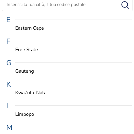
E
Eastern Cape
F
Free State
G
Gauteng
K
KwaZulu-Natal
L
Limpopo
M