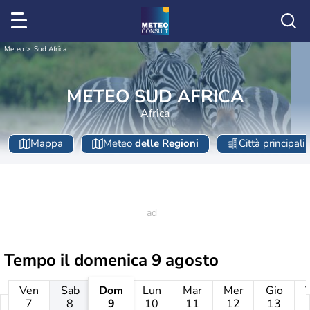
Meteo
Sud Africa
METEO SUD AFRICA
Africa
Mappa
Meteo
delle Regioni
Città principali
Tempo il
domenica 9 agosto
Ven
Sab
Dom
Lun
Mar
Mer
Gio
7
8
9
10
11
12
13