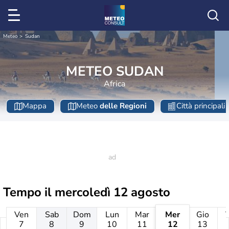
Meteo
Sudan
METEO SUDAN
Africa
Mappa
Meteo
delle Regioni
Città principali
Tempo il
mercoledì 12 agosto
Ven
Sab
Dom
Lun
Mar
Mer
Gio
7
8
9
10
11
12
13