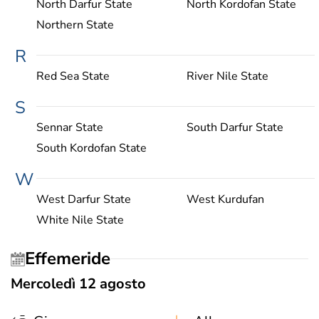
North Darfur State
North Kordofan State
Northern State
R
Red Sea State
River Nile State
S
Sennar State
South Darfur State
South Kordofan State
W
West Darfur State
West Kurdufan
White Nile State
Effemeride
Mercoledì 12 agosto