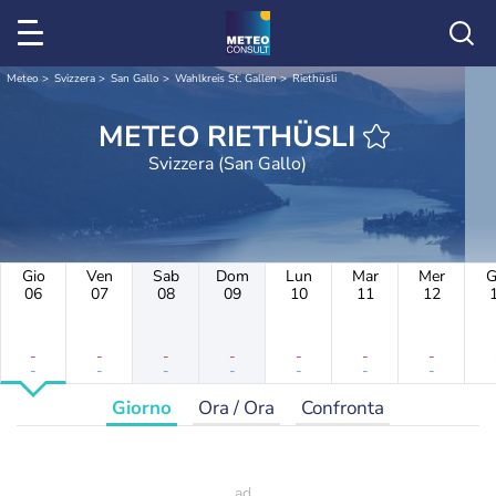
Meteo
Svizzera
San Gallo
Wahlkreis St. Gallen
Riethüsli
METEO RIETHÜSLI
Svizzera (San Gallo)
Gio
Ven
Sab
Dom
Lun
Mar
Mer
G
06
07
08
09
10
11
12
-
-
-
-
-
-
-
-
-
-
-
-
-
-
Giorno
Ora / Ora
Confronta