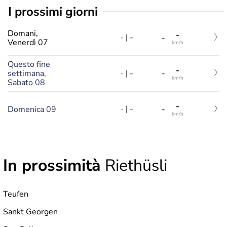
i prossimi giorni
Domani,
-
-
|
-
-
Venerdì 07
km/h
Questo fine
-
-
|
-
settimana,
-
km/h
Sabato 08
-
-
|
-
Domenica 09
-
km/h
In prossimità
Riethüsli
Teufen
Sankt Georgen