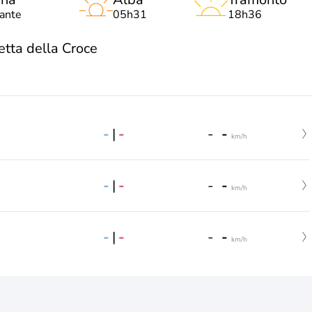
lante
05h31
18h36
tta della Croce
-
|
-
-
-
km/h
-
|
-
-
-
km/h
-
|
-
-
-
km/h