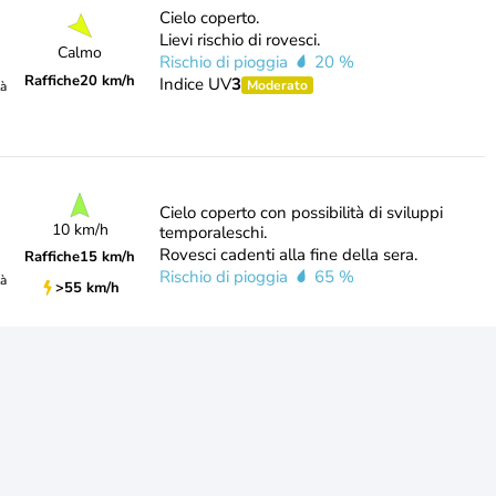
Cielo coperto.
Lievi rischio di rovesci.
Calmo
Rischio di pioggia
20 %
Raffiche
20 km/h
Indice UV
3
Moderato
tà
Cielo coperto con possibilità di sviluppi
10 km/h
temporaleschi.
Rovesci cadenti alla fine della sera.
Raffiche
15 km/h
Rischio di pioggia
65 %
tà
>55 km/h