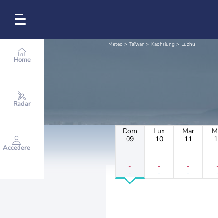
Meteo
Taïwan
Kaohsiung
Luzhu
Home
Radar
Dom
Lun
Mar
M
09
10
11
1
Accedere
-
-
-
-
-
-