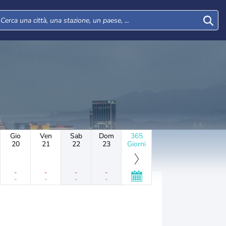
Gio
Ven
Sab
Dom
365
20
21
22
23
Giorni
-
-
-
-
-
-
-
-