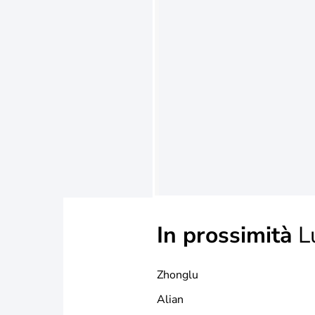
In prossimità
L
Zhonglu
Alian