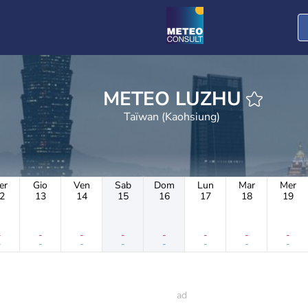
METEO LUZHU
Taïwan (Kaohsiung)
er
Gio
Ven
Sab
Dom
Lun
Mar
Mer
2
13
14
15
16
17
18
19
-
-
-
-
-
-
-
-
-
-
-
-
-
-
-
-