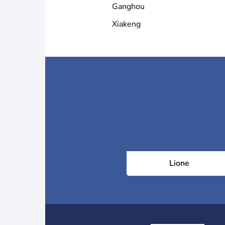
Ganghou
Xiakeng
Lione