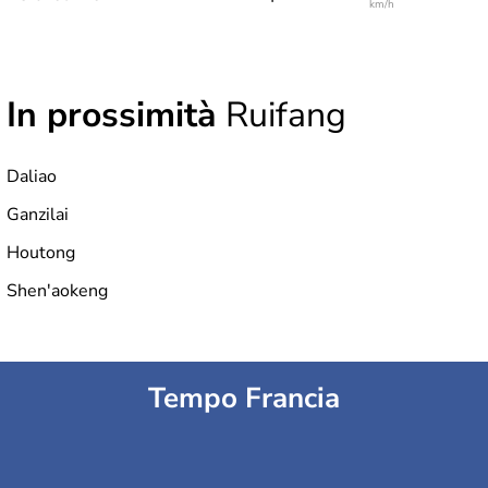
km/h
In prossimità
Ruifang
Daliao
Ganzilai
Houtong
Shen'aokeng
Tempo Francia