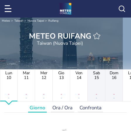
Meteo
Taïwan
Nuova Taipei
Ruifang
METEO RUIFANG
Taïwan (Nuova Taipei)
Lun
Mar
Mer
Gio
Ven
Sab
Dom
L
10
11
12
13
14
15
16
-
-
-
-
-
-
-
-
-
-
-
-
-
-
Giorno
Ora / Ora
Confronta