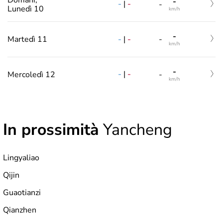
-
-
|
-
-
Lunedì 10
km/h
-
-
|
-
Martedì 11
-
km/h
-
-
|
-
Mercoledì 12
-
km/h
In prossimità
Yancheng
Lingyaliao
Qijin
Guaotianzi
Qianzhen