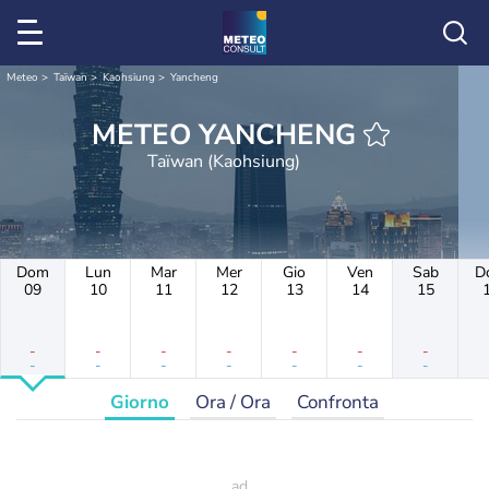
Meteo
Taïwan
Kaohsiung
Yancheng
METEO YANCHENG
Taïwan (Kaohsiung)
Dom
Lun
Mar
Mer
Gio
Ven
Sab
D
09
10
11
12
13
14
15
-
-
-
-
-
-
-
-
-
-
-
-
-
-
Giorno
Ora / Ora
Confronta