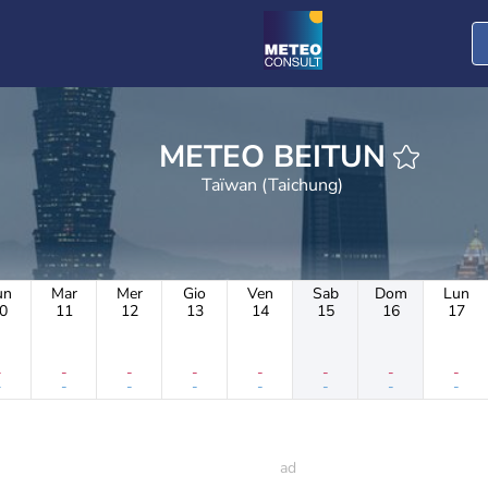
METEO BEITUN
Taïwan (Taichung)
un
Mar
Mer
Gio
Ven
Sab
Dom
Lun
0
11
12
13
14
15
16
17
-
-
-
-
-
-
-
-
-
-
-
-
-
-
-
-