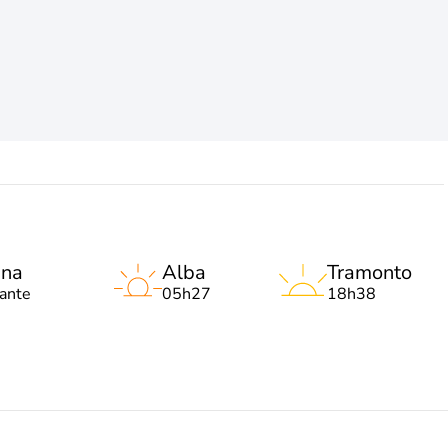
una
Alba
Tramonto
lante
05h27
18h38