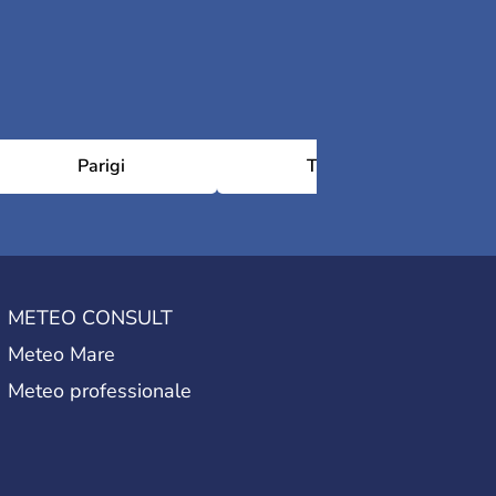
Parigi
Tolosa
Châ
METEO CONSULT
Meteo Mare
Meteo professionale