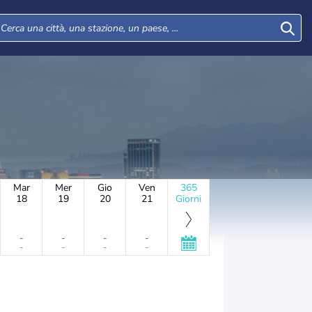
Mar
Mer
Gio
Ven
365
18
19
20
21
Giorni
-
-
-
-
-
-
-
-