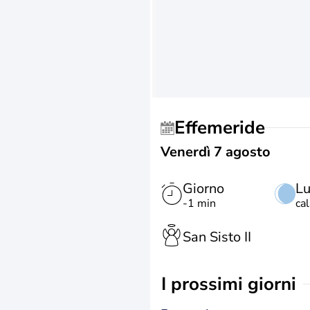
Effemeride
Venerdì 7 agosto
Giorno
L
-1 min
ca
San Sisto II
i prossimi giorni