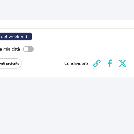
 del weekend
a mia città
Condividere
nti preferite