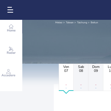
Meteo
Taïwan
Taichung
Beitun
Home
Radar
Ven
Sab
Dom
L
07
08
09
1
Accedere
-
-
-
-
-
-