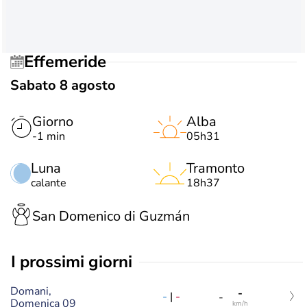
Effemeride
Sabato 8 agosto
Giorno
Alba
-1 min
05h31
Luna
Tramonto
calante
18h37
San Domenico di Guzmán
i prossimi giorni
Domani,
-
-
|
-
-
Domenica 09
km/h