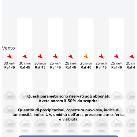
Vento
30
30
30
25
25
25
25
25
25
km/h
km/h
km/h
km/h
km/h
km/h
km/h
km/h
km/
Raf 45
Raf 45
Raf 45
Raf 45
Raf 45
Raf 40
Raf 45
Raf 45
Raf 4
Questi parametri sono riservati agli abbonati.
50%
50%
50%
50%
50%
50%
50%
50%
50%
Avete ancora il 50% da scoprire:
Quantità di precipitazioni, copertura nuvolosa, indice di
30%
30%
30%
30%
30%
30%
30%
30%
30%
luminosità, indice UV, umidità dell'aria, pressione atmosferica
e visibilità.
10%
10%
10%
10%
10%
10%
10%
10%
10%
1900
1900
1900
1900
1900
1900
1900
1900
1900