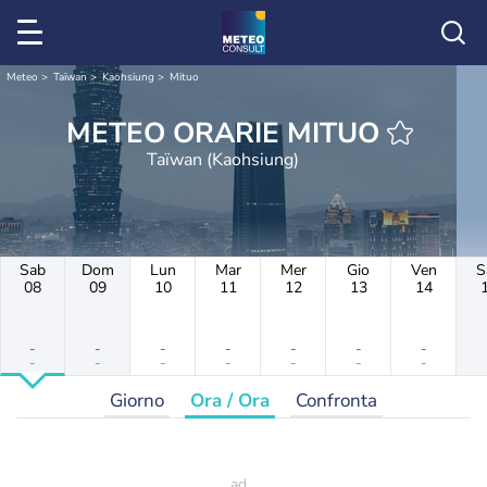
Meteo
Taïwan
Kaohsiung
Mituo
METEO ORARIE MITUO
Taïwan (Kaohsiung)
Sab
Dom
Lun
Mar
Mer
Gio
Ven
S
08
09
10
11
12
13
14
-
-
-
-
-
-
-
-
-
-
-
-
-
-
Giorno
Ora / Ora
Confronta