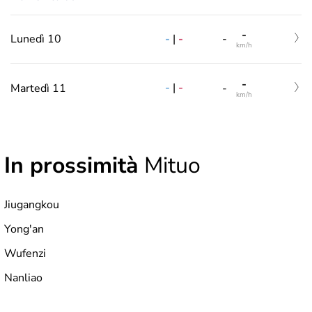
-
-
|
-
Lunedì 10
-
km/h
-
-
|
-
Martedì 11
-
km/h
In prossimità
Mituo
Jiugangkou
Yong'an
Wufenzi
Nanliao