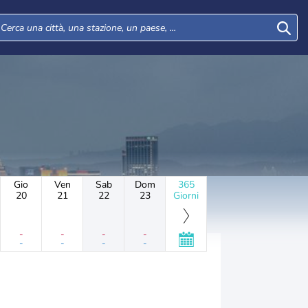
Gio
Ven
Sab
Dom
365
20
21
22
23
Giorni
-
-
-
-
-
-
-
-