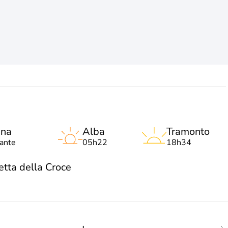
una
Alba
Tramonto
lante
05h22
18h34
tta della Croce