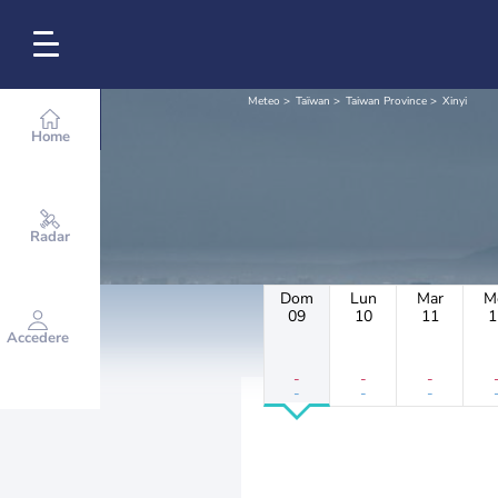
Meteo
Taïwan
Taiwan Province
Xinyi
Home
Radar
Dom
Lun
Mar
M
09
10
11
1
Accedere
-
-
-
-
-
-