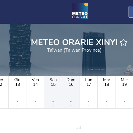
METEO ORARIE XINYI
Taïwan (Taiwan Province)
er
Gio
Ven
Sab
Dom
Lun
Mar
Mer
2
13
14
15
16
17
18
19
-
-
-
-
-
-
-
-
-
-
-
-
-
-
-
-