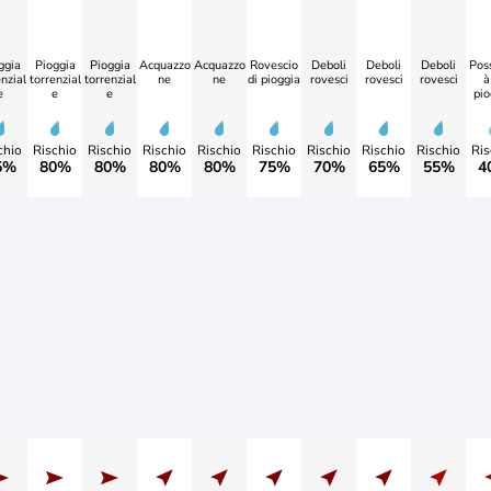
ggia
Pioggia
Pioggia
Acquazzo
Acquazzo
Rovescio
Deboli
Deboli
Deboli
Poss
nzial
torrenzial
torrenzial
ne
ne
di pioggia
rovesci
rovesci
rovesci
à
e
e
e
pio
chio
Rischio
Rischio
Rischio
Rischio
Rischio
Rischio
Rischio
Rischio
Ris
5%
80%
80%
80%
80%
75%
70%
65%
55%
4