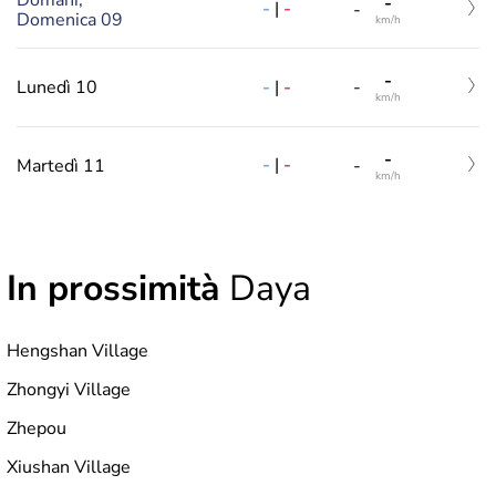
-
-
|
-
-
Domenica 09
km/h
-
-
|
-
Lunedì 10
-
km/h
-
-
|
-
Martedì 11
-
km/h
In prossimità
Daya
Hengshan Village
Zhongyi Village
Zhepou
Xiushan Village