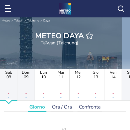
Meteo
Taïwan
Taichung
Daya
METEO DAYA
Taïwan (Taichung)
Sab
Dom
Lun
Mar
Mer
Gio
Ven
S
08
09
10
11
12
13
14
-
-
-
-
-
-
-
-
-
-
-
-
-
-
Giorno
Ora / Ora
Confronta