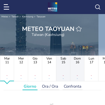
Meteo
Taïwan
Kaohsiung
Taoyuan
METEO TAOYUAN
Taïwan (Kaohsiung)
Mar
Mer
Gio
Ven
Sab
Dom
Lun
M
11
12
13
14
15
16
17
-
-
-
-
-
-
-
-
-
-
-
-
-
-
Giorno
Ora / Ora
Confronta