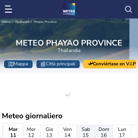
Meteo
Thaïlandia
Phayao Province
METEO PHAYAO PROVINCE
Thaïlandia
Mappa
Città principali
Conviértase en V.I.P
Meteo giornaliero
Mar
Mer
Gio
Ven
Sab
Dom
Lun
11
12
13
14
15
16
17