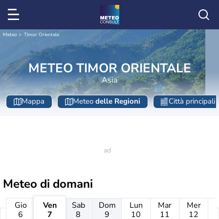
Meteo
Timor Orientale
METEO TIMOR ORIENTALE
Asia
Mappa
Meteo
delle Regioni
Città principali
Meteo di domani
Gio
Ven
Sab
Dom
Lun
Mar
Mer
6
7
8
9
10
11
12