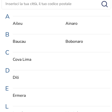
A
Aileu
Ainaro
B
Baucau
Bobonaro
C
Cova Lima
D
Dili
E
Ermera
L