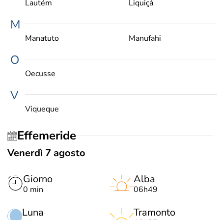
Lautém
Liquiçá
M
Manatuto
Manufahi
O
Oecusse
V
Viqueque
Effemeride
Venerdì 7 agosto
Giorno
Alba
0 min
06h49
Luna
Tramonto