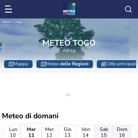
Meteo
Togo
METEO TOGO
Africa
Mappa
Meteo
delle Regioni
Città principali
Meteo di domani
Lun
Mar
Mer
Gio
Ven
Sab
Dom
10
11
12
13
14
15
16