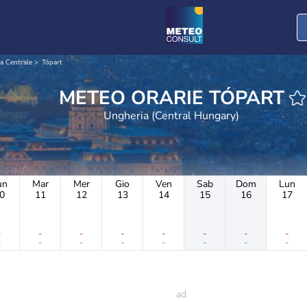
a Centrale
Tópart
METEO ORARIE TÓPART
Ungheria (Central Hungary)
un
Mar
Mer
Gio
Ven
Sab
Dom
Lun
0
11
12
13
14
15
16
17
-
-
-
-
-
-
-
-
-
-
-
-
-
-
-
-