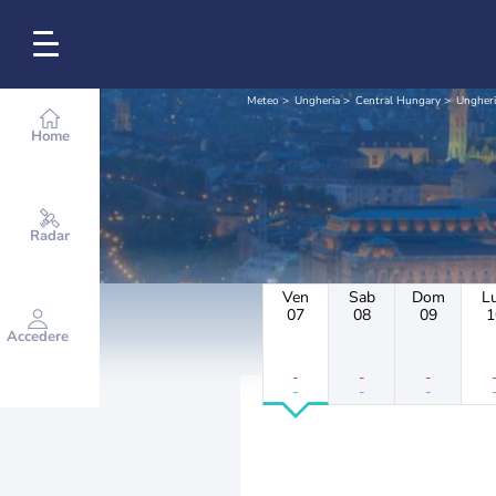
Meteo
Ungheria
Central Hungary
Ungheri
Home
Radar
Ven
Sab
Dom
L
07
08
09
1
Accedere
-
-
-
-
-
-