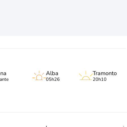
una
Alba
Tramonto
lante
05h26
20h10