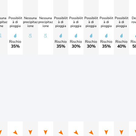
suna
Possibilit
Nessuna
Nessuna
Possibilit
Possibilit
Possibilit
Possibilit
Possibilit
De
pitaz
à di
precipitaz
precipitaz
à di
à di
à di
à di
à di
rov
ne
pioggia
ione
ione
pioggia
pioggia
pioggia
pioggia
pioggia
Rischio
Rischio
Rischio
Rischio
Rischio
Rischio
Ris
35%
35%
30%
30%
35%
40%
5