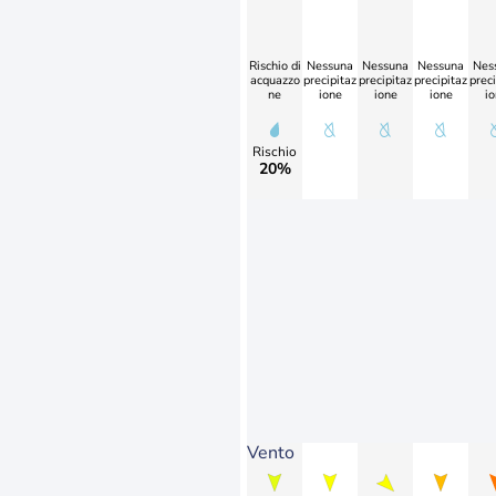
Rischio di
Nessuna
Nessuna
Nessuna
Nes
acquazzo
precipitaz
precipitaz
precipitaz
preci
ne
ione
ione
ione
io
Rischio
20%
Vento