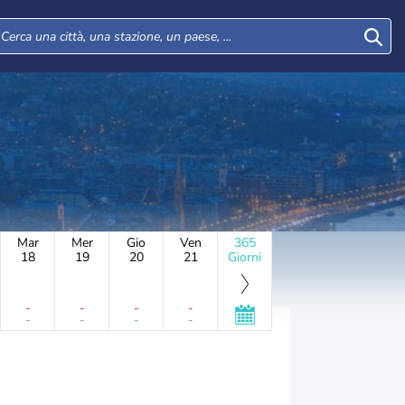
Mar
Mer
Gio
Ven
365
18
19
20
21
Giorni
-
-
-
-
-
-
-
-