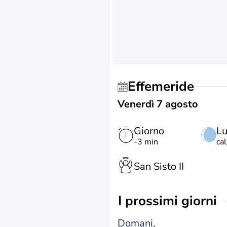
Effemeride
Venerdì 7 agosto
Giorno
L
-3 min
ca
San Sisto II
i prossimi giorni
Domani,