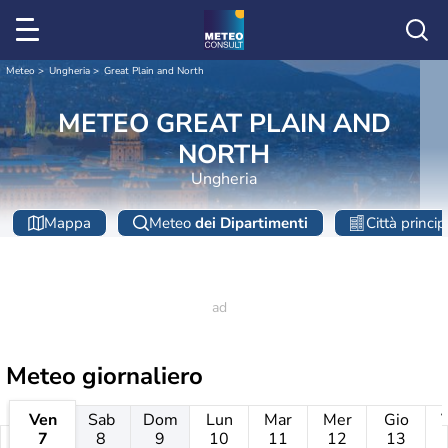
Meteo
Ungheria
Great Plain and North
METEO GREAT PLAIN AND
NORTH
Ungheria
Mappa
Meteo
dei Dipartimenti
Città princip
Meteo giornaliero
Ven
Sab
Dom
Lun
Mar
Mer
Gio
7
8
9
10
11
12
13