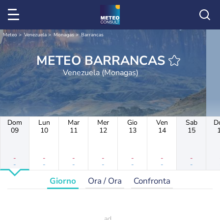
Meteo
Venezuela
Monagas
Barrancas
METEO BARRANCAS
Venezuela (Monagas)
Dom
Lun
Mar
Mer
Gio
Ven
Sab
D
09
10
11
12
13
14
15
-
-
-
-
-
-
-
-
-
-
-
-
-
-
Giorno
Ora / Ora
Confronta