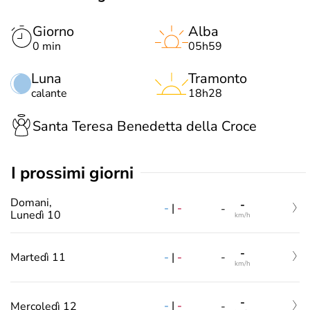
Giorno
Alba
0 min
05h59
Luna
Tramonto
calante
18h28
Santa Teresa Benedetta della Croce
i prossimi giorni
Domani,
-
-
|
-
-
Lunedì 10
km/h
-
-
|
-
Martedì 11
-
km/h
-
-
|
-
Mercoledì 12
-