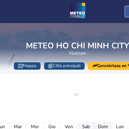
METEO HO CHI MINH CITY
Vietnam
Mappa
Città principali
Conviértase en V
un
Mar
Mer
Gio
Ven
Sab
Dom
Lun