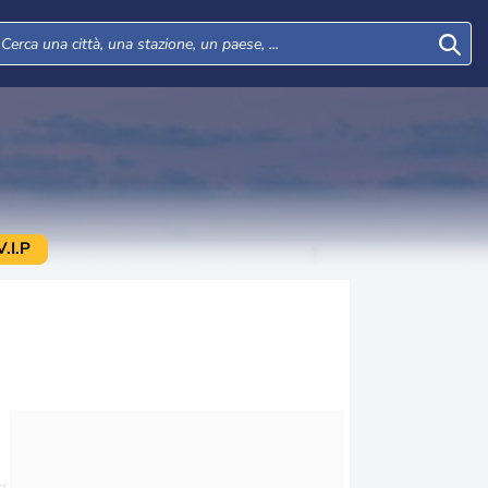
.I.P
Mar
Mer
Gio
Ven