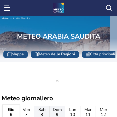
Meteo
Arabia Saudita
METEO ARABIA SAUDITA
Asia
Mappa
Meteo
delle Regioni
Città principali
Meteo giornaliero
Gio
Ven
Sab
Dom
Lun
Mar
Mer
6
7
8
9
10
11
12