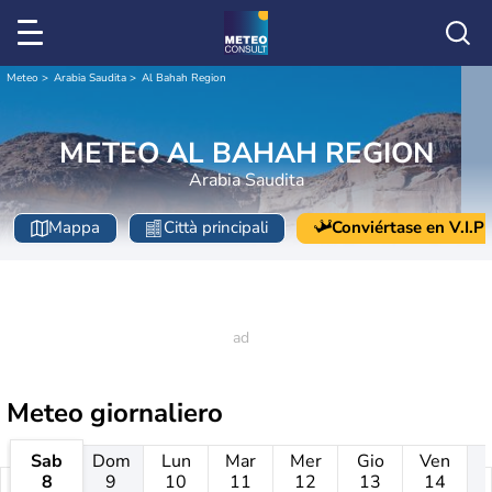
Meteo
Arabia Saudita
Al Bahah Region
METEO AL BAHAH REGION
Arabia Saudita
Mappa
Città principali
Conviértase en V.I.P
Meteo giornaliero
Sab
Dom
Lun
Mar
Mer
Gio
Ven
8
9
10
11
12
13
14