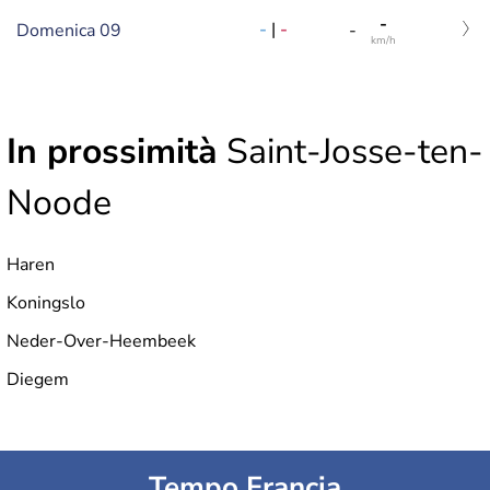
-
-
|
-
Domenica 09
-
km/h
In prossimità
Saint-Josse-ten-
Noode
Haren
Koningslo
Neder-Over-Heembeek
Diegem
Tempo Francia