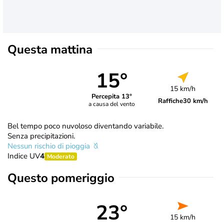
Questa mattina
15°
15 km/h
Percepita 13°
Raffiche
30 km/h
a causa del vento
Bel tempo poco nuvoloso diventando variabile.
Senza precipitazioni.
Nessun rischio di pioggia
Indice UV
4
Moderato
Questo pomeriggio
23°
15 km/h