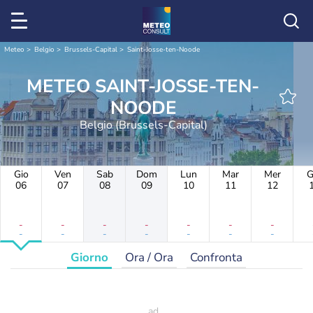
Meteo
Belgio
Brussels-Capital
Saint-Josse-ten-Noode
METEO SAINT-JOSSE-TEN-
NOODE
Belgio (Brussels-Capital)
Gio
Ven
Sab
Dom
Lun
Mar
Mer
G
06
07
08
09
10
11
12
-
-
-
-
-
-
-
-
-
-
-
-
-
-
Giorno
Ora / Ora
Confronta