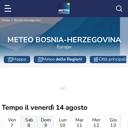
Meteo
Bosnia-Herzegovina
METEO BOSNIA-HERZEGOVINA
Europa
Mappa
Meteo
delle Regioni
Città principali
Tempo il
venerdì 14 agosto
Ven
Sab
Dom
Lun
Mar
Mer
Gio
7
8
9
10
11
12
13