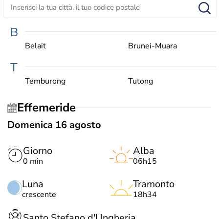
B
Belait
Brunei-Muara
T
Temburong
Tutong
Effemeride
Domenica 16 agosto
Giorno
Alba
0 min
06h15
Luna
Tramonto
crescente
18h34
Santo Stefano d'Ungheria