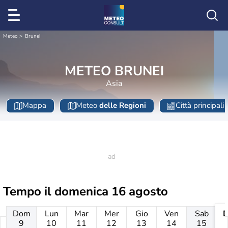
Meteo
Brunei
METEO BRUNEI
Asia
Mappa
Meteo
delle Regioni
Città principali
Tempo il
domenica 16 agosto
Dom
Lun
Mar
Mer
Gio
Ven
Sab
9
10
11
12
13
14
15