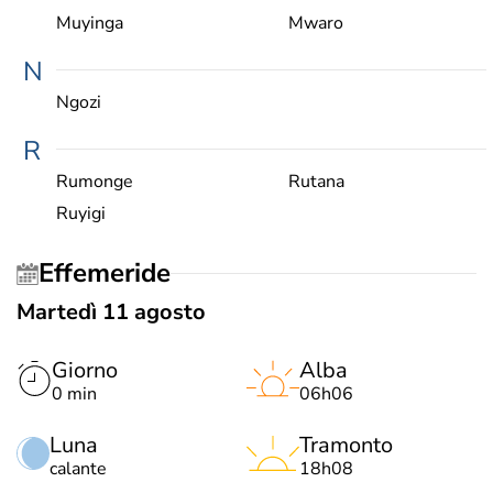
Muyinga
Mwaro
N
Ngozi
R
Rumonge
Rutana
Ruyigi
Effemeride
Martedì 11 agosto
Giorno
Alba
0 min
06h06
Luna
Tramonto
calante
18h08