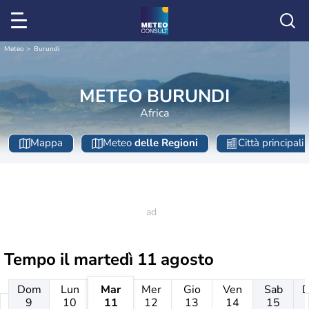
Meteo
Burundi
METEO BURUNDI
Africa
Mappa
Meteo
delle Regioni
Città principali
Tempo il
martedì 11 agosto
Dom
Lun
Mar
Mer
Gio
Ven
Sab
9
10
11
12
13
14
15