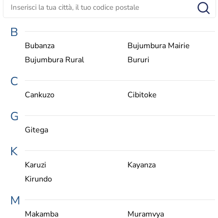
B
Bubanza
Bujumbura Mairie
Bujumbura Rural
Bururi
C
Cankuzo
Cibitoke
G
Gitega
K
Karuzi
Kayanza
Kirundo
M
Makamba
Muramvya