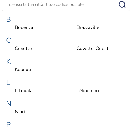
B
Bouenza
Brazzaville
C
Cuvette
Cuvette-Ouest
K
Kouilou
L
Likouala
Lékoumou
N
Niari
P