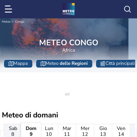
Meteo
Congo
METEO CONGO
Africa
Mappa
Meteo
delle Regioni
Città principali
Meteo di domani
Sab
Dom
Lun
Mar
Mer
Gio
Ven
8
9
10
11
12
13
14