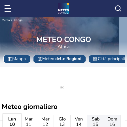
Meteo
Congo
METEO CONGO
Africa
Mappa
Meteo
delle Regioni
Città principali
Meteo giornaliero
Lun
Mar
Mer
Gio
Ven
Sab
Dom
10
11
12
13
14
15
16