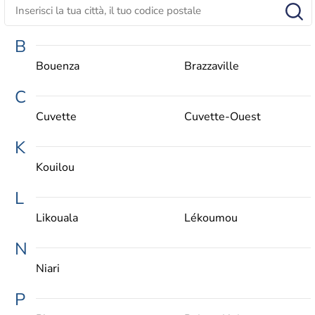
B
Bouenza
Brazzaville
C
Cuvette
Cuvette-Ouest
K
Kouilou
L
Likouala
Lékoumou
N
Niari
P