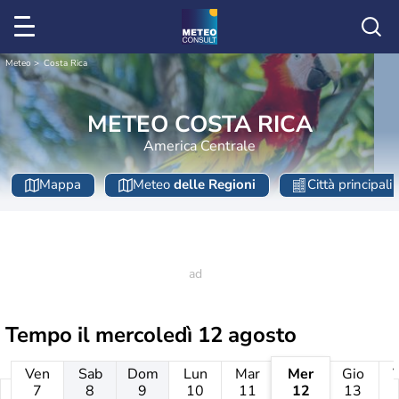
Meteo
Costa Rica
METEO COSTA RICA
America Centrale
Mappa
Meteo
delle Regioni
Città principali
Tempo il
mercoledì 12 agosto
Ven
Sab
Dom
Lun
Mar
Mer
Gio
7
8
9
10
11
12
13