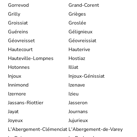
Gorrevod
Grand-Corent
Grilly
Grièges
Groissiat
Groslée
Guéreins
Gélignieux
Géovreisset
Géovreissiat
Hautecourt
Hauterive
Hauteville-Lompnes
Hostiaz
Hotonnes
Illiat
Injoux
Injoux-Génissiat
Innimond
Izenave
Izernore
Izieu
Jassans-Riottier
Jasseron
Jayat
Journans
Joyeux
Jujurieux
L'Abergement-Clémenciat
L'Abergement-de-Varey