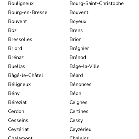
Bouligneux
Bourg-Saint-Christophe
Bourg-en-Bresse
Bouvent
Bouvent
Boyeux
Boz
Brens
Bressolles
Brion
Briord
Brégnier
Brénaz
Brénod
Buellas
Bâgé-la-Ville
Bâgé-le-Châtel
Béard
Béligneux
Bénonces
Bény
Béon
Béréziat
Ceignes
Cerdon
Certines
Cesseins
Cessy
Ceyzériat
Ceyzérieu
Chalamont
Chaleins