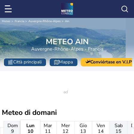
Meteo
Francia
Auvergne-Rhône-Alpes
Ain
METEO AIN
Auvergne-Rhône-Alpes - Francia
Città principali
Mappa
Conviértase en V.I.P
Meteo di domani
Dom
Lun
Mar
Mer
Gio
Ven
Sab
9
10
11
12
13
14
15