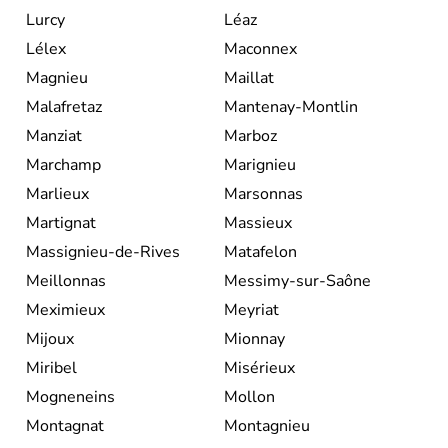
Lurcy
Léaz
Lélex
Maconnex
Magnieu
Maillat
Malafretaz
Mantenay-Montlin
Manziat
Marboz
Marchamp
Marignieu
Marlieux
Marsonnas
Martignat
Massieux
Massignieu-de-Rives
Matafelon
Meillonnas
Messimy-sur-Saône
Meximieux
Meyriat
Mijoux
Mionnay
Miribel
Misérieux
Mogneneins
Mollon
Montagnat
Montagnieu