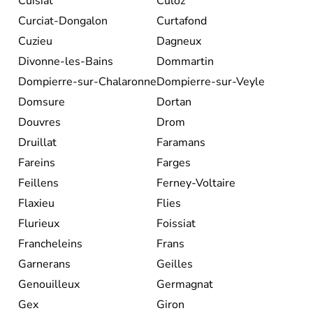
Cuisiat
Culoz
Curciat-Dongalon
Curtafond
Cuzieu
Dagneux
Divonne-les-Bains
Dommartin
Dompierre-sur-Chalaronne
Dompierre-sur-Veyle
Domsure
Dortan
Douvres
Drom
Druillat
Faramans
Fareins
Farges
Feillens
Ferney-Voltaire
Flaxieu
Flies
Flurieux
Foissiat
Francheleins
Frans
Garnerans
Geilles
Genouilleux
Germagnat
Gex
Giron