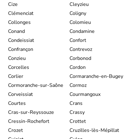
Cize
Cleyzieu
Clémenciat
Coligny
Collonges
Colomieu
Conand
Condamine
Condeissiat
Confort
Confrançon
Contrevoz
Conzieu
Corbonod
Corcelles
Cordon
Corlier
Cormaranche-en-Bugey
Cormoranche-sur-Saône
Cormoz
Corveissiat
Courmangoux
Courtes
Crans
Cras-sur-Reyssouze
Crassy
Cressin-Rochefort
Crottet
Crozet
Cruzilles-lès-Mépillat