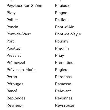
Peyzieux-sur-Saône
Pirajoux
Pizay
Plagne
Polliat
Pollieu
Poncin
Pont-d'Ain
Pont-de-Vaux
Pont-de-Veyle
Port
Pougny
Pouillat
Pregnin
Pressiat
Priay
Prémeyzel
Prémillieu
Prévessin-Moëns
Pugieu
Péron
Péronnas
Pérouges
Ramasse
Rancé
Relevant
Replonges
Revonnas
Reyrieux
Reyssouze