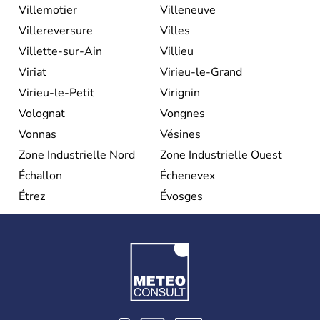
Villemotier
Villeneuve
Villereversure
Villes
Villette-sur-Ain
Villieu
Viriat
Virieu-le-Grand
Virieu-le-Petit
Virignin
Volognat
Vongnes
Vonnas
Vésines
Zone Industrielle Nord
Zone Industrielle Ouest
Échallon
Échenevex
Étrez
Évosges