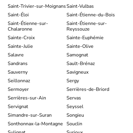
Saint-Trivier-sur-Moignans
Saint-Vulbas
Saint-Éloi
Saint-Étienne-du-Bois
Saint-Étienne-sur-
Saint-Étienne-sur-
Chalaronne
Reyssouze
Sainte-Croix
Sainte-Euphémie
Sainte-Julie
Sainte-Olive
Salavre
Samognat
Sandrans
Sault-Brénaz
Sauverny
Savigneux
Seillonnaz
Sergy
Sermoyer
Serrières-de-Briord
Serrières-sur-Ain
Servas
Servignat
Seyssel
Simandre-sur-Suran
Songieu
Sonthonnax-la-Montagne
Souclin
Sulignat
Surjoux