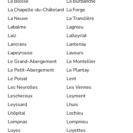
La Boisse
La Burbanche
La Chapelle-du-Châtelard
La Forge
La Neuve
La Tranclière
Labalme
Lagnieu
Laiz
Lalleyriat
Lancrans
Lantenay
Lapeyrouse
Lavours
Le Grand-Abergement
Le Montellier
Le Petit-Abergement
Le Plantay
Le Poizat
Lent
Les Neyrolles
Les Vennes
Lescheroux
Leyment
Leyssard
Lhuis
Lhôpital
Lochieu
Lompnas
Lompnieu
Loyes
Loyettes