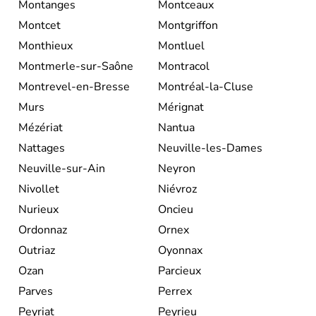
Montanges
Montceaux
Montcet
Montgriffon
Monthieux
Montluel
Montmerle-sur-Saône
Montracol
Montrevel-en-Bresse
Montréal-la-Cluse
Murs
Mérignat
Mézériat
Nantua
Nattages
Neuville-les-Dames
Neuville-sur-Ain
Neyron
Nivollet
Niévroz
Nurieux
Oncieu
Ordonnaz
Ornex
Outriaz
Oyonnax
Ozan
Parcieux
Parves
Perrex
Peyriat
Peyrieu