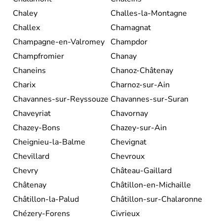
Chaley
Challes-la-Montagne
Challex
Chamagnat
Champagne-en-Valromey
Champdor
Champfromier
Chanay
Chaneins
Chanoz-Châtenay
Charix
Charnoz-sur-Ain
Chavannes-sur-Reyssouze
Chavannes-sur-Suran
Chaveyriat
Chavornay
Chazey-Bons
Chazey-sur-Ain
Cheignieu-la-Balme
Chevignat
Chevillard
Chevroux
Chevry
Château-Gaillard
Châtenay
Châtillon-en-Michaille
Châtillon-la-Palud
Châtillon-sur-Chalaronne
Chézery-Forens
Civrieux