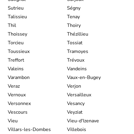
Sutrieu
Ségny
Talissieu
Tenay
Thil
Thoiry
Thoissey
Thézillieu
Torcieu
Tossiat
Toussieux
Tramoyes
Treffort
Trévoux
Valeins
Vandeins
Varambon
Vaux-en-Bugey
Veraz
Verjon
Vernoux
Versailleux
Versonnex
Vesancy
Vescours
Veyziat
Vieu
Vieu-d'Izenave
Villars-les-Dombes
Villebois