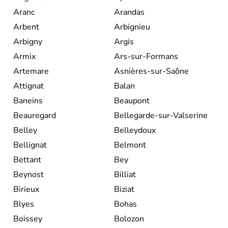
Aranc
Arandas
Arbent
Arbignieu
Arbigny
Argis
Armix
Ars-sur-Formans
Artemare
Asnières-sur-Saône
Attignat
Balan
Baneins
Beaupont
Beauregard
Bellegarde-sur-Valserine
Belley
Belleydoux
Bellignat
Belmont
Bettant
Bey
Beynost
Billiat
Birieux
Biziat
Blyes
Bohas
Boissey
Bolozon