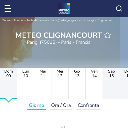
Meteo
Francia
Isola di Francia
Paris (Carta geograficas)
Parigi
Clignancourt
METEO CLIGNANCOURT
Parigi (75018) - Paris - Francia
Dom
Lun
Mar
Mer
Gio
Ven
Sab
D
09
10
11
12
13
14
15
-
-
-
-
-
-
-
-
-
-
-
-
-
-
Giorno
Ora / Ora
Confronta