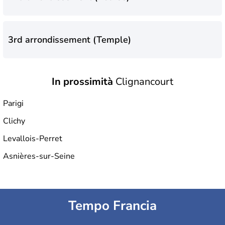
3rd arrondissement (Temple)
In prossimità
Clignancourt
4th arrondissement (Hôtel-de-Ville)
Parigi
Clichy
5th arrondissement (Panthéon)
Levallois-Perret
Asnières-sur-Seine
6th arrondissement (Luxembourg)
Tempo Francia
7th arrondissement (Palais-Bourbon)