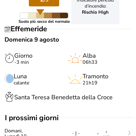
d’incendio:
Rischio High
Suolo più secco del normale
Effemeride
Domenica 9 agosto
Giorno
Alba
-3 min
06h33
Luna
Tramonto
calante
21h19
Santa Teresa Benedetta della Croce
i prossimi giorni
Domani,
-
-
|
-
-