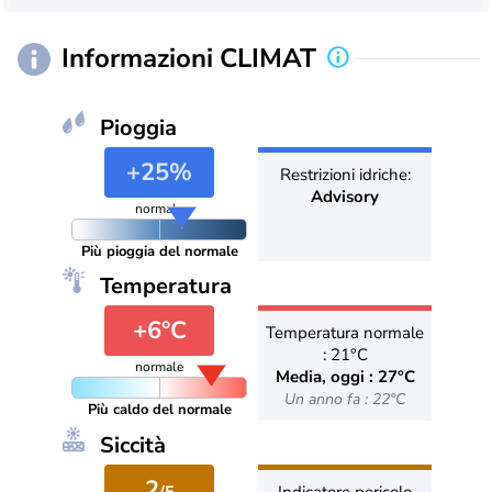
Informazioni CLIMAT
Pioggia
+25%
Restrizioni idriche:
Advisory
normale
Più pioggia del normale
Temperatura
+6°C
Temperatura normale
: 21°C
normale
Media, oggi : 27°C
Un anno fa : 22°C
Più caldo del normale
Siccità
2
/5
Indicatore pericolo