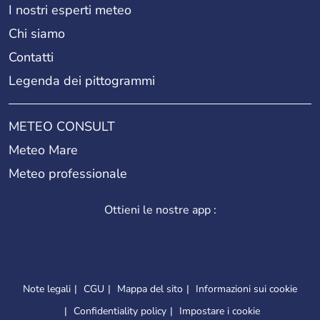
I nostri esperti meteo
13th arrondissement (Gobelins)
Chi siamo
Contatti
Legenda dei pittogrammi
14th arrondissement (Observatoire)
METEO CONSULT
15th arrondissement (Vaugirard)
Meteo Mare
Meteo professionale
16th arrondissement (Passy)
Ottieni le nostre app :
17th arrondissement (Batignolles-
Monceaux)
Note legali
CGU
Mappa del sito
Informazioni sui cookie
Confidentiality policy
Impostare i cookie