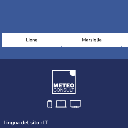
8th arrondissement (Élysée)
9th arrondissement (Opéra)
Lione
Marsiglia
10th arrondissement (Entrepôt)
11th arrondissement (Popincourt)
12th arrondissement (Reuilly)
Lingua del sito : IT