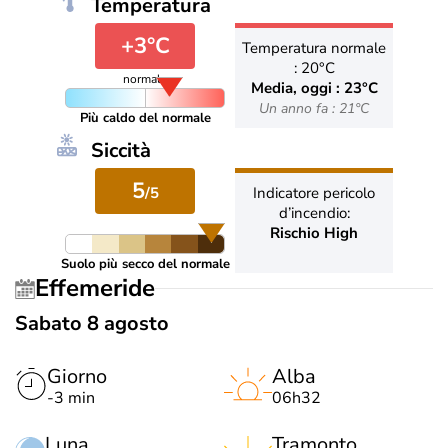
Temperatura
+3°C
Temperatura normale
: 20°C
normale
Media, oggi : 23°C
Un anno fa : 21°C
Più caldo del normale
Siccità
5
/5
Indicatore pericolo
d’incendio:
Rischio High
Suolo più secco del normale
Effemeride
Sabato 8 agosto
Giorno
Alba
-3 min
06h32
Luna
Tramonto