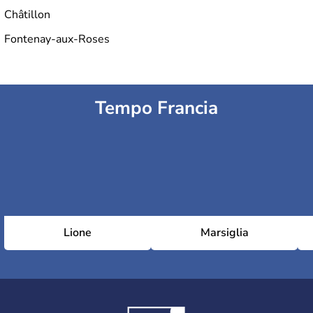
Châtillon
Fontenay-aux-Roses
6th arrondissement (Luxembourg)
Tempo Francia
7th arrondissement (Palais-Bourbon)
8th arrondissement (Élysée)
9th arrondissement (Opéra)
Lione
Marsiglia
10th arrondissement (Entrepôt)