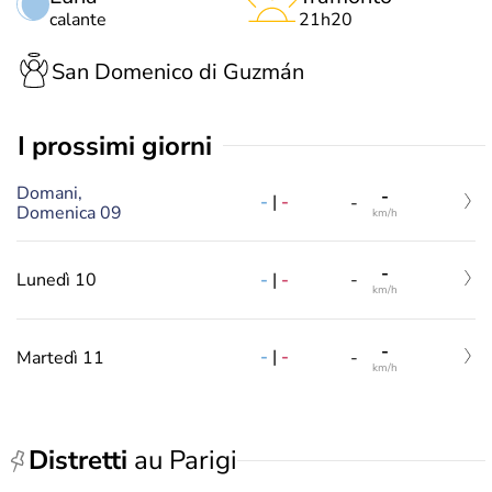
calante
21h20
San Domenico di Guzmán
i prossimi giorni
Domani,
-
-
|
-
-
Domenica 09
km/h
-
-
|
-
Lunedì 10
-
km/h
-
-
|
-
Martedì 11
-
km/h
Distretti
au Parigi