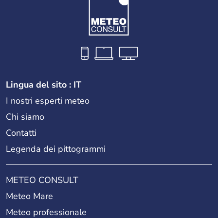
11th arrondissement (Popincourt)
12th arrondissement (Reuilly)
Lingua del sito : IT
I nostri esperti meteo
13th arrondissement (Gobelins)
Chi siamo
Contatti
Legenda dei pittogrammi
14th arrondissement (Observatoire)
METEO CONSULT
15th arrondissement (Vaugirard)
Meteo Mare
Meteo professionale