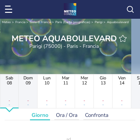
Meteo
Francia
Isola di Francia
Paris (Carta geograficas)
Parigi
Aquaboulevard
METEO AQUABOULEVARD
Parigi (75000) - Paris - Francia
Sab
Dom
Lun
Mar
Mer
Gio
Ven
S
08
09
10
11
12
13
14
-
-
-
-
-
-
-
-
-
-
-
-
-
-
Giorno
Ora / Ora
Confronta